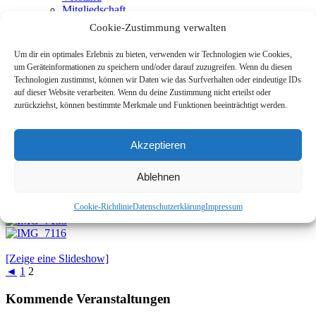
Mitgliedschaft
Satzung
Cookie-Zustimmung verwalten
Geschäftsordnung
Beitragsordnung
Um dir ein optimales Erlebnis zu bieten, verwenden wir Technologien wie Cookies,
Ehrungsordnung
um Geräteinformationen zu speichern und/oder darauf zuzugreifen. Wenn du diesen
Technologien zustimmst, können wir Daten wie das Surfverhalten oder eindeutige IDs
Bilder TV Rodenbach
auf dieser Website verarbeiten. Wenn du deine Zustimmung nicht erteilst oder
zurückziehst, können bestimmte Merkmale und Funktionen beeinträchtigt werden.
TV Rodenbach
»
2024 Kinderfasching
Akzeptieren
Ablehnen
Cookie-Richtlinie
Datenschutzerklärung
Impressum
[Zeige eine Slideshow]
◄
1
2
Kommende Veranstaltungen