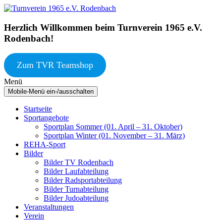
Springe
Zum
zum
Hauptmenü
Inhalt
springen
Herzlich Willkommen beim Turnverein 1965 e.V.
Rodenbach!
Zum TVR Teamshop
Menü
Mobile-Menü ein-/ausschalten
Startseite
Sportangebote
Sportplan Sommer (01. April – 31. Oktober)
Sportplan Winter (01. November – 31. März)
REHA-Sport
Bilder
Bilder TV Rodenbach
Bilder Laufabteilung
Bilder Radsportabteilung
Bilder Turnabteilung
Bilder Judoabteilung
Veranstaltungen
Verein