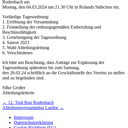
Rodenbach am
Montag, den 04.03.2024 um 21.30 Uhr in Rolands Stübchen ein.
Vorläufige Tagesordnung:
1. Eröffnung der Versammlung
2. Feststellung der ordnungsgemäßen Einberufung und
Beschlussfähigkeit
3. Genehmigung der Tagesordnung
4. Saison 2023
5. Wahl Abteilungsleitung
6. Verschiedenes
Ich bitte um Beachtung, dass Anträge zur Ergänzung der
Tagesordnung spätestens bis zum Samstag,
den 26.02.24 schriftlich an die Geschäftsstelle des Vereins zu stellen
und zu begründen sind.
Silke Großer
Abteilungsleiterin
Artikel-
←
12. Trail Run Rodenbach
Abteilungsversammlug Laufen
→
Navigation
Impressum
Datenschutzerklärung
Cookie-Richtlinie (EU)