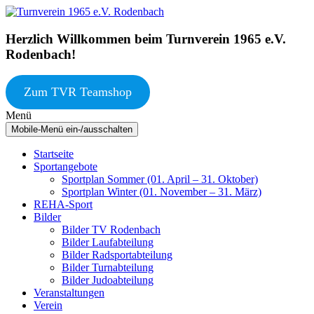
Springe
Zum
zum
Hauptmenü
Inhalt
springen
Herzlich Willkommen beim Turnverein 1965 e.V.
Rodenbach!
Zum TVR Teamshop
Menü
Mobile-Menü ein-/ausschalten
Startseite
Sportangebote
Sportplan Sommer (01. April – 31. Oktober)
Sportplan Winter (01. November – 31. März)
REHA-Sport
Bilder
Bilder TV Rodenbach
Bilder Laufabteilung
Bilder Radsportabteilung
Bilder Turnabteilung
Bilder Judoabteilung
Veranstaltungen
Verein